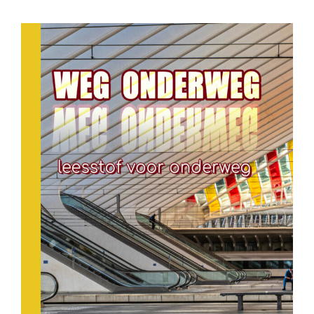
Bekijk
grotere
afbeelding