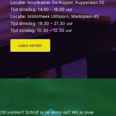
Locatie: buurtkamer De Kuyper, Kuyperlaan 50
Tijd dinsdag: 14.00 – 16.00 uur
Locatie: bibliotheek Uithoorn, Marktplein 65
Tijd dinsdag: 19.30 – 21.30 uur
Tijd zondag: 10.30 – 12.30 uur
Lees verder
icht vormen? Schrijf je ze soms op? Wil je jouw