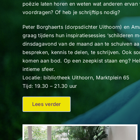
poëzie laten horen en weten wat anderen ervan vi
voordragen? Of heb je schrijftips nodig?
Peter Borghaerts (dorpsdichter Uithoorn) en Ama
graag tijdens hun inspiratiesessies ‘schilderen 
dinsdagavond van de maand aan te schuiven aan t
bespreken, kennis te delen, te schrijven. Ook s
komen aan bod. Op een zeepkist staan eng? Helem
intieme sfeer.
Locatie: bibliotheek Uithoorn, Marktplein 65
Tijd: 19.30 – 21.30 uur
Lees verder