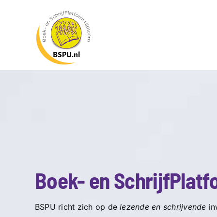
Ga
naar
inhoud
Boek- en SchrijfPlatf
BSPU richt zich op de
lezende en schrijvende
in