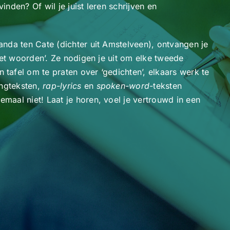
nden? Of wil je juist leren schrijven en
nda ten Cate (dichter uit Amstelveen), ontvangen je
met woorden’. Ze nodigen je uit om elke tweede
afel om te praten over ‘gedichten’, elkaars werk te
ongteksten,
rap-lyrics
en
spoken-word-
teksten
aal niet! Laat je horen, voel je vertrouwd in een