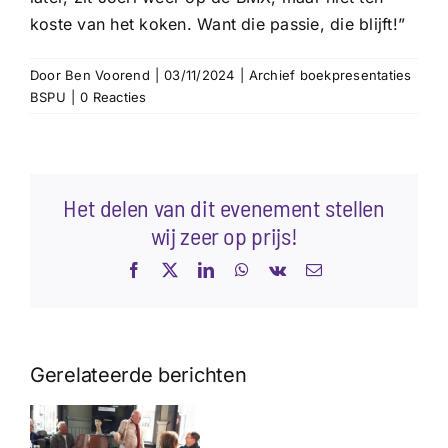
koste van het koken. Want die passie, die blijft!”
Door
Ben Voorend
|
03/11/2024
|
Archief boekpresentaties
BSPU
|
0 Reacties
Het delen van dit evenement stellen
wij zeer op prijs!
Facebook
X
LinkedIn
WhatsApp
Vk
E-
mail
Gerelateerde berichten
Verslag
boekpresent