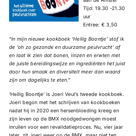
aan de Amstel
Tijd: 19.30 -21.30
uur
Entree: € 3,50
“
In mijn nieuwe kookboek ‘Heilig Boontje’ stof ik
de ‘oh zo gezonde en duurzame peulvrucht’ af
en laat ik zien dat bonen, linzen en erwten met
de juiste bereidingswijze en ingrediënten het juist
door hun smaak en diversiteit meer dan waard
zijn om dagelijks te eten.”
‘Heilig Boontje’ is Joeri Veul’s tweede kookboek.
Joeri begon met het schrijven van kookboeken
nadat hij in 2020 een hersenbloeding kreeg en
zijn leven op de BMX noodgedwongen moest
inruilen voor een revalidatieproces. Nu, vier jaar
later, zit Joeri weer op de BMX, maar niet ten