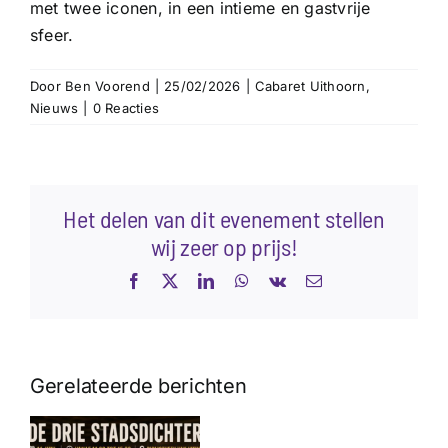
met twee iconen, in een intieme en gastvrije
sfeer.
Door
Ben Voorend
|
25/02/2026
|
Cabaret Uithoorn
,
Nieuws
|
0 Reacties
Het delen van dit evenement stellen
wij zeer op prijs!
Facebook
X
LinkedIn
WhatsApp
Vk
E-
mail
Gerelateerde berichten
Podcast met