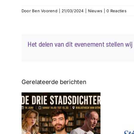
Door
Ben Voorend
|
21/03/2024
|
Nieuws
|
0 Reacties
Het delen van dit evenement stellen wij 
Gerelateerde berichten
 in
Palingpoëzie