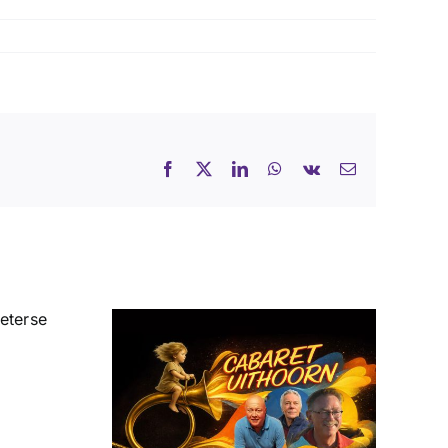
Facebook
X
LinkedIn
WhatsApp
Vk
E-
mail
De Drie Dichters in
thoorn
Cultuur Café
t zich