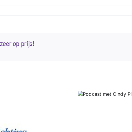
zeer op prijs!
Podcast met Cindy
Pieterse
Cabaret Ui
presenteer