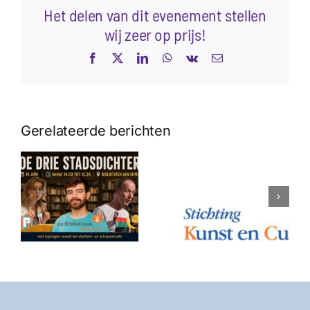
Het delen van dit evenement stellen
wij zeer op prijs!
Facebook
X
LinkedIn
WhatsApp
Vk
E-
mail
Gerelateerde berichten
Podcast met
Cindy Pieterse
Palingpoëzie
é