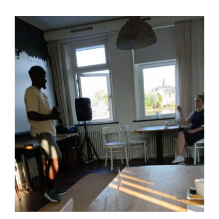
Bekijk
grotere
afbeelding