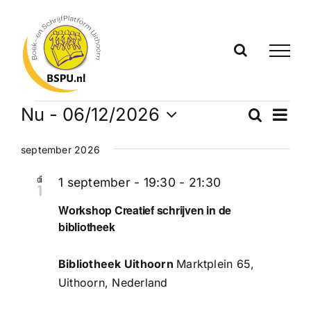
Ga
naar
inhoud
Evenementen
Even
Nu
 - 
06/12/2026
Zoeken
Evenem
Lijst
weer
Selecteer
navig
Zoeken
een
september 2026
datum.
en
di
1 september - 19:30
-
21:30
1
weerge
Workshop Creatief schrijven in de
bibliotheek
navigat
Bibliotheek Uithoorn
Marktplein 65,
Uithoorn, Nederland