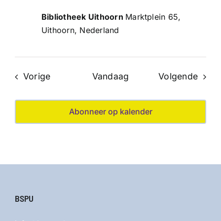
Bibliotheek Uithoorn
Marktplein 65,
Uithoorn, Nederland
Evenementen
Even
Vorige
Vandaag
Volgende
Abonneer op kalender
BSPU