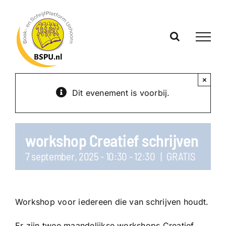
Ga
naar
inhoud
×
Dit evenement is voorbij.
workshop Creatief schrijven
7 september, 2025 - 10:30
-
12:30
|
GRATIS
Workshop voor iedereen die van schrijven houdt.
Er zijn twee maandelijkse workshops Creatief