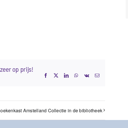
zeer op prijs!
Facebook
X
LinkedIn
WhatsApp
Vk
E-
mail
oekenkast Amstelland Collectie in de bibliotheek