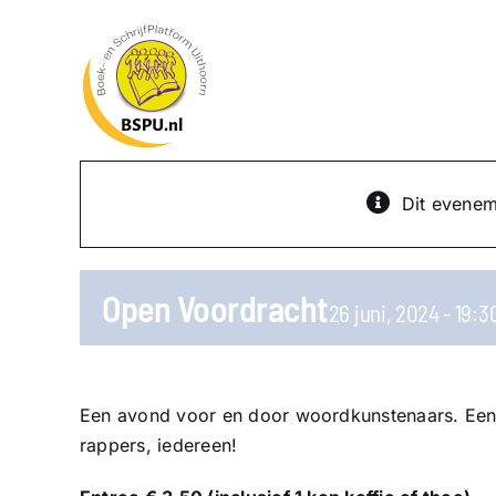
Ga
naar
inhoud
Dit eveneme
Open Voordracht
26 juni, 2024 - 19:3
Een avond voor en door woordkunstenaars. Een
rappers, iedereen!