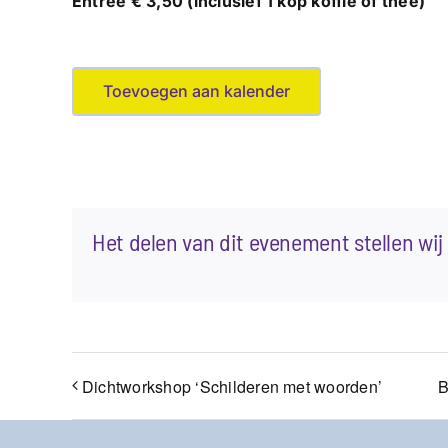
Entree € 3,50 (inclusief 1 kop koffie of thee)
Toevoegen aan kalender
Het delen van dit evenement stellen wij 
Dichtworkshop ‘Schilderen met woorden’
B