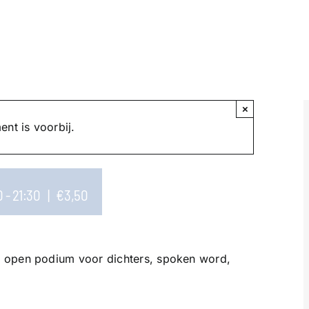
×
nt is voorbij.
0
-
21:30
|
€3,50
 open podium voor dichters, spoken word,