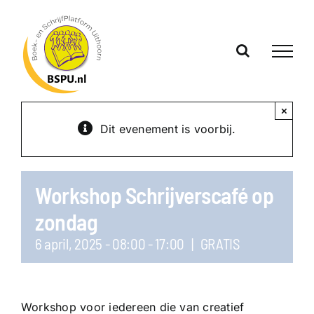
Ga
naar
inhoud
×
Dit evenement is voorbij.
Workshop Schrijverscafé op
zondag
6 april, 2025 - 08:00
-
17:00
|
GRATIS
Workshop voor iedereen die van creatief