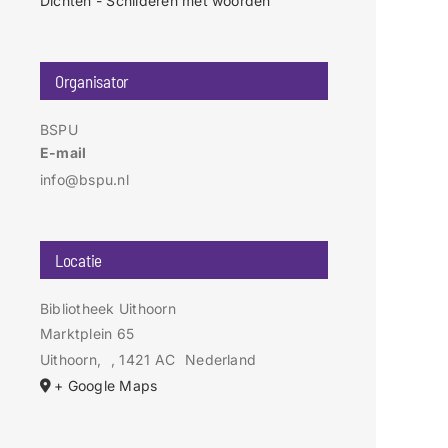
Dichten - Schilderen met woorden
Organisator
BSPU
E-mail
info@bspu.nl
Locatie
Bibliotheek Uithoorn
Marktplein 65
Uithoorn
,
, 1421 AC
Nederland
+ Google Maps