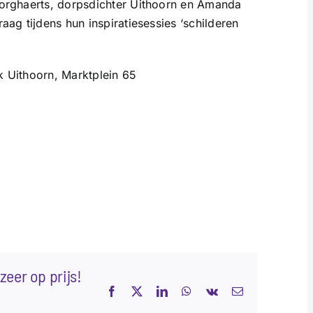
 Borghaerts, dorpsdichter Uithoorn en Amanda
aag tijdens hun inspiratiesessies ‘schilderen
k Uithoorn, Marktplein 65
zeer op prijs!
Facebook
X
LinkedIn
WhatsApp
Vk
E-
mail