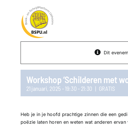
Ga
naar
inhoud
Dit eveneme
Workshop ‘Schilderen met w
21 januari, 2025 - 19:30
-
21:30
|
GRATIS
Heb je in je hoofd prachtige zinnen die een ged
poëzie laten horen en weten wat anderen ervan vi