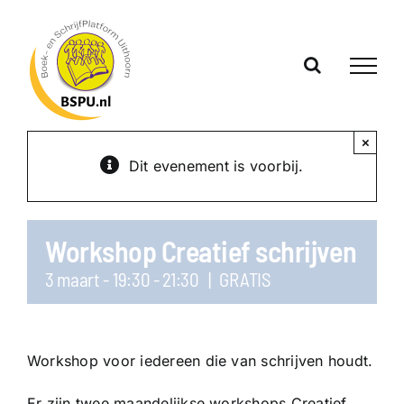
Ga
naar
inhoud
×
Dit evenement is voorbij.
Workshop Creatief schrijven
3 maart - 19:30
-
21:30
|
GRATIS
Workshop voor iedereen die van schrijven houdt.
Er zijn twee maandelijkse workshops Creatief