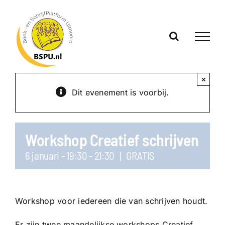
Ga
naar
inhoud
×
Dit evenement is voorbij.
Workshop Creatief schrijven
6 januari - 19:30
-
21:30
|
GRATIS
Workshop voor iedereen die van schrijven houdt.
Er zijn twee maandelijkse workshops Creatief