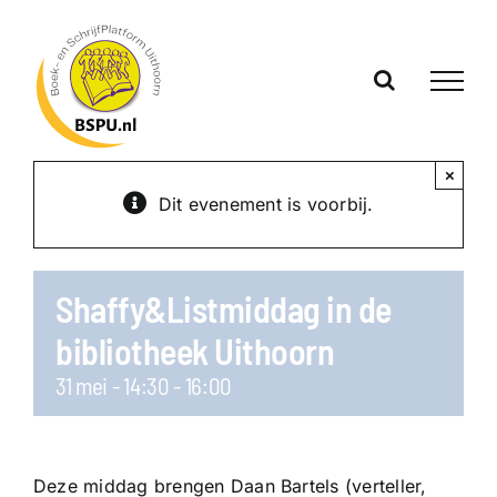
Ga
naar
inhoud
×
Dit evenement is voorbij.
Shaffy&Listmiddag in de
bibliotheek Uithoorn
31 mei - 14:30
-
16:00
Deze middag brengen Daan Bartels (verteller,