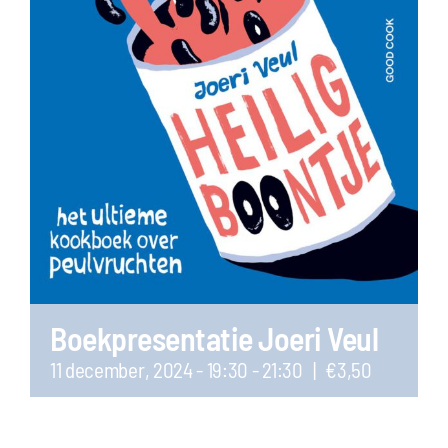
Boekpresentatie Joeri Veul
11 december, 2024 - 19:30
-
21:30
|
€3,50